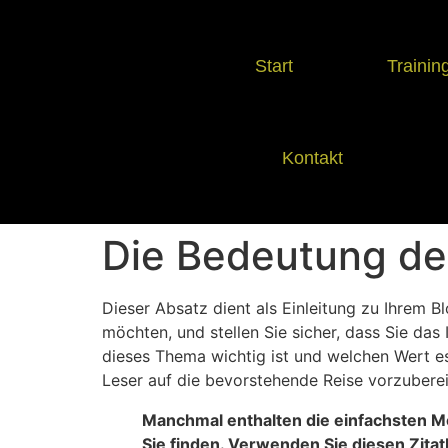
Start
Trainin
Kontakt
Die Bedeutung de
Dieser Absatz dient als Einleitung zu Ihrem 
möchten, und stellen Sie sicher, dass Sie da
dieses Thema wichtig ist und welchen Wert e
Leser auf die bevorstehende Reise vorzuberei
Manchmal enthalten die einfachsten Mo
Sie finden. Verwenden Sie diesen Zita