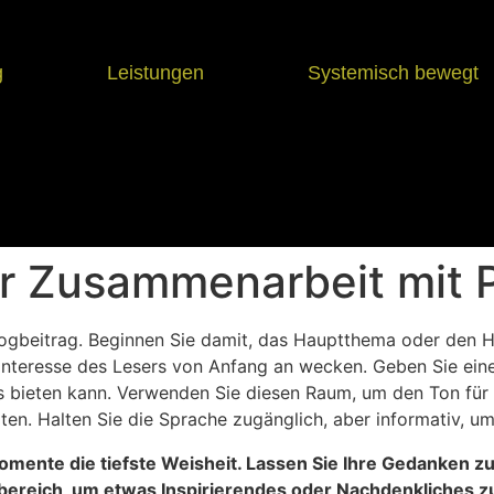
g
Leistungen
Systemisch bewegt
r Zusammenarbeit mit P
Blogbeitrag. Beginnen Sie damit, das Hauptthema oder den 
s Interesse des Lesers von Anfang an wecken. Geben Sie ei
s bieten kann. Verwenden Sie diesen Raum, um den Ton für 
ten. Halten Sie die Sprache zugänglich, aber informativ, um
mente die tiefste Weisheit. Lassen Sie Ihre Gedanken z
tbereich, um etwas Inspirierendes oder Nachdenkliches z