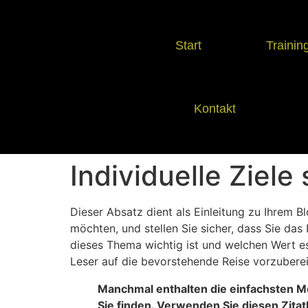
Start
Trainin
Kontakt
Individuelle Ziel
Dieser Absatz dient als Einleitung zu Ihrem 
möchten, und stellen Sie sicher, dass Sie da
dieses Thema wichtig ist und welchen Wert e
Leser auf die bevorstehende Reise vorzuberei
Manchmal enthalten die einfachsten Mo
Sie finden. Verwenden Sie diesen Zita