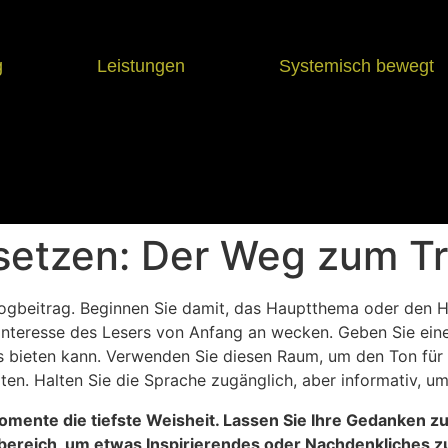
g
Leistungen
Systemisch bewegt
e setzen: Der Weg zum Tr
Blogbeitrag. Beginnen Sie damit, das Hauptthema oder den 
s Interesse des Lesers von Anfang an wecken. Geben Sie ei
s bieten kann. Verwenden Sie diesen Raum, um den Ton für 
ten. Halten Sie die Sprache zugänglich, aber informativ, um
mente die tiefste Weisheit. Lassen Sie Ihre Gedanken z
tbereich, um etwas Inspirierendes oder Nachdenkliches z